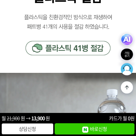
가입
후기
36
최적의
월
21,900
원 →
13,900
원
카드가 월
0
원
상담신청
바로신청