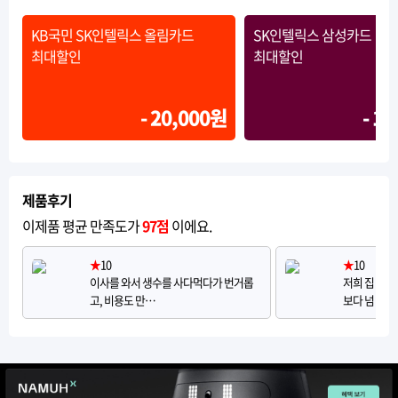
KB국민 SK인텔릭스 올림카드
SK인텔릭스 삼성카드
최대할인
최대할인
- 20,000원
- 1
제품후기
이제품 평균 만족도가
97점
이에요.
★
10
★
10
이사를 와서 생수를 사다먹다가 번거롭
저희 집 인
고, 비용도 만…
보다 넘 슬