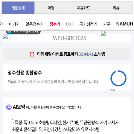
제품상세
약정
제휴카드
리뷰
3초 간편 견적 받기 →
2026년 07월 생산
인
패키지
얼음정수기
정수기
비데
공기청정기
가구
394,524 명이 구매
타임세일 이벤트 종료까지
02:44:38
초 남음
정수전용 종합점수
제품의 기능 및 가격, 소비자분들의 후기로 만들어진 점수입니다.
92
AI요약
해당 제품을 한눈에 볼 수 있게 요약하였습니다.
· 특징: 폭 9.4cm 초슬림 디자인, 전기료 0원 무전원 방식, 자가 교체가
쉬운 회전식 필터 및 오염에 강한 스테인리스 유로 시스템.