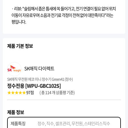
· 리뷰: "슬림해서 좁은 틈새에 쏙 들어가고, 전기 연결이 필요 없어 위치
이동이 자유로우며 소음과 전기료 걱정이 전혀 없어 대만족이다"라는
평입니다.
제품 기본 정보
SK매직 다이렉트
SK매직 무전원 에코 미니 정수기 Green41 (정수)
정수전용 [WPU-GBC102S]
★★★★★
97
점
( 총 114 개 상품평 기준)
제품 정보
제품특징
정수, 직수, 셀프관리, 무전원, 스테인리스직수