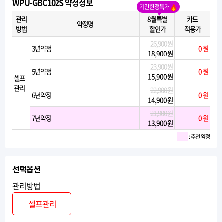
WPU-GBC102S 약정정보
기간한정특가
관리
8월특별
카드
약정명
방법
할인가
적용가
26,900 원
3년약정
0 원
18,900 원
23,900 원
5년약정
0 원
15,900 원
셀프
관리
22,900 원
6년약정
0 원
14,900 원
21,900 원
7년약정
0 원
13,900 원
: 추천 약정
선택옵션
관리방법
셀프관리