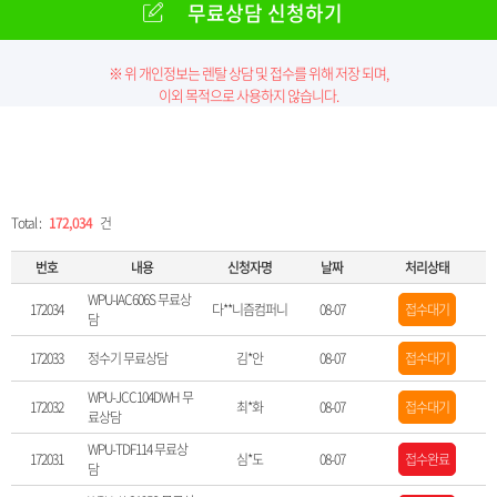
무료상담 신청하기
※ 위 개인정보는 렌탈 상담 및 접수를 위해 저장 되며,
이외 목적으로 사용하지 않습니다.
Total :
172,034
건
번호
내용
신청자명
날짜
처리상태
WPU-IAC606S 무료상
172034
다**니즘컴퍼니
08-07
접수대기
담
172033
정수기 무료상담
김*안
08-07
접수대기
WPU-JCC104DWH 무
172032
최*화
08-07
접수대기
료상담
WPU-TDF114 무료상
172031
심*도
08-07
접수완료
담