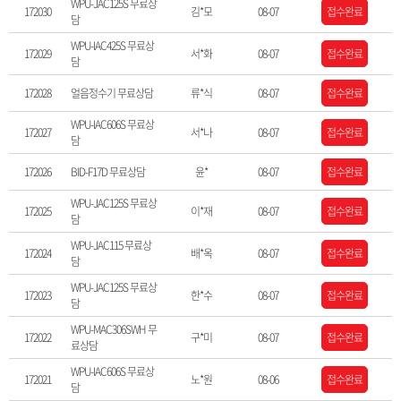
WPU-JAC125S 무료상
172030
김*모
08-07
접수완료
담
WPU-IAC425S 무료상
172029
서*화
08-07
접수완료
담
172028
얼음정수기 무료상담
류*식
08-07
접수완료
WPU-IAC606S 무료상
172027
서*나
08-07
접수완료
담
172026
BID-F17D 무료상담
윤*
08-07
접수완료
WPU-JAC125S 무료상
172025
이*재
08-07
접수완료
담
WPU-JAC115 무료상
172024
배*옥
08-07
접수완료
담
WPU-JAC125S 무료상
172023
한*수
08-07
접수완료
담
WPU-MAC306SWH 무
172022
구*미
08-07
접수완료
료상담
WPU-IAC606S 무료상
172021
노*원
08-06
접수완료
담