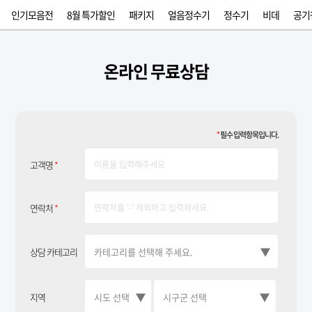
인기모음전
8월 특가할인
패키지
얼음정수기
정수기
비데
공기
온라인 무료상담
*
필수 입력항목입니다.
고객명
*
연락처
*
상담 카테고리
지역