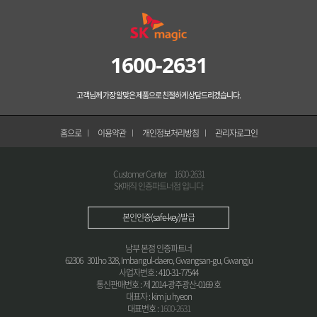
1600-2631
고객님께 가장 알맞은 제품으로 친절하게 상담드리겠습니다.
홈으로
이용약관
개인정보처리방침
관리자로그인
Customer Center
1600-2631
SK매직 인증파트너점 입니다
본인인증(safe-key)발급
남부 본점 인증파트너
62306 301ho 328, Imbangul-daero, Gwangsan-gu, Gwangju
사업자번호 : 410-31-77544
통신판매번호 : 제 2014-광주광산-0169 호
대표자 : kim ju hyeon
대표번호 :
1600-2631