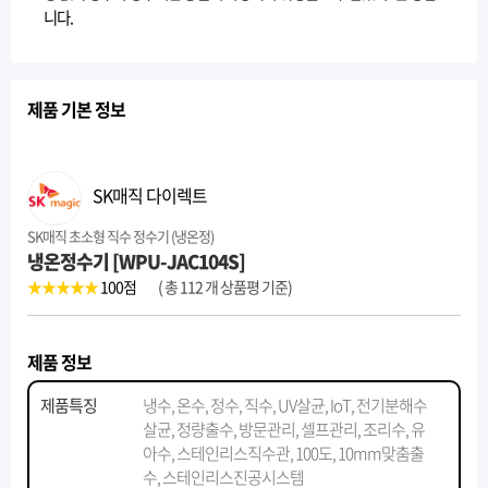
니다.
제품 기본 정보
SK매직 다이렉트
SK매직 초소형 직수 정수기 (냉온정)
냉온정수기 [WPU-JAC104S]
★★★★★
100
점
( 총 112 개 상품평 기준)
제품 정보
제품특징
냉수, 온수, 정수, 직수, UV살균, IoT, 전기분해수
살균, 정량출수, 방문관리, 셀프관리, 조리수, 유
아수, 스테인리스직수관, 100도, 10mm맞춤출
수, 스테인리스진공시스템