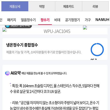
제품상세
약정
제휴카드
리뷰
3초 간편 견적 받기 →
2026년 07월 생산
인
패키지
얼음정수기
정수기
비데
공기청정기
가구
56,857 명이 구매
냉온정수기 종합점수
제품의 기능 및 가격, 소비자분들의 후기로 만들어진 점수입니다.
95.7
AI요약
해당 제품을 한눈에 볼 수 있게 요약하였습니다.
· 특징: 폭 164mm 초슬림 디자인, 올 스테인리스 직수관, 5일마다 전해
수 유로 살균 및 2시간마다 코크 UV 살균.
· 리뷰: "공간을 차지하지 않는 초소형이라 주방이 넓어 보이고, 온수 기
능 없이 냉수와 정수에만 충실해 가성비와 위생을 모두 잡았다"는 평입