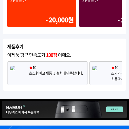
- 20,000원
- 1
제품후기
이제품 평균 만족도가
100점
이에요.
★
10
★
10
초소형이고 제품 및 설치에 만족합니다.
조카가 추천
처음 저수기