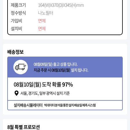
제품크기
164(W)X370(D)X345(H)mm
정수방식
나노필터
가입비
면제
설치비
면제
배송정보
08월09일(일) 출고 상품 입니다.
지금 주문 시 08월10일(월)
설치 됩니다.
08월10일(월) 도착 확률
97%
서울, 경기도, 일부 광역시 설치 기준
설치배송시뮬레이터
빅데이터 분석을 통한 설치 배송일 예측 시스템
8월 특별 프로모션