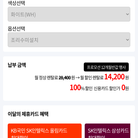
색상선택
옵션선택
납부 금액
프로모션
12개월반값
행사
14,200
월 정상 렌탈료
28,400
원 → 월 할인 렌탈료
원
100
0
% 할인 신용카드 할인가
원
이달의 제휴카드 혜택
KB국민 SK인텔릭스 올림카드
SK인텔릭스 삼성카드
최대할인
최대할인