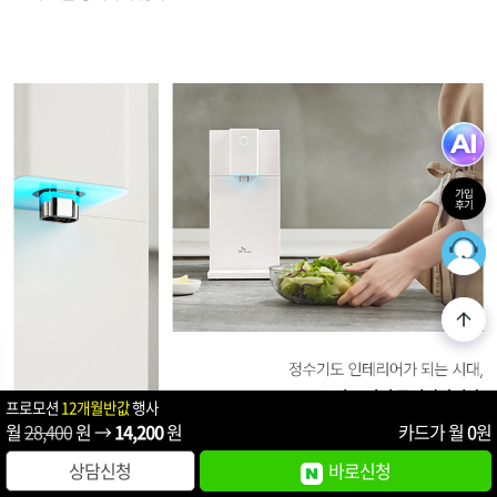
가입
후기
36
최적의
프로모션
12개월반값
행사
월
28,400
원 →
14,200
원
카드가 월
0
원
상담신청
바로신청