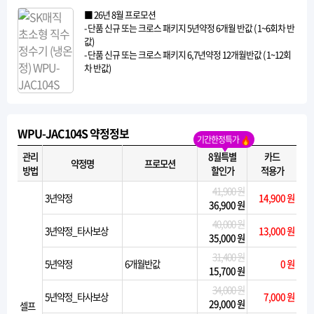
■ 26년 8월 프로모션
- 단품 신규 또는 크로스 패키지 5년약정 6개월 반값 ( 1~6회차 반
값)
- 단품 신규 또는 크로스 패키지 6,7년약정 12개월반값 ( 1~12회
차 반값)
WPU-JAC104S 약정정보
기간한정특가
관리
8월특별
카드
약정명
프로모션
방법
할인가
적용가
41,900 원
3년약정
14,900 원
36,900 원
40,000 원
3년약정_타사보상
13,000 원
35,000 원
31,400 원
5년약정
6개월반값
0 원
15,700 원
34,000 원
5년약정_타사보상
7,000 원
29,000 원
셀프