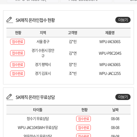
SK매직 온라인접수 현황
더보기
현황
지역
고객명
제품명
서울 중구
김*린
WPU-IAC606S
접수완료
경기 수원시 장안
접수완료
김*연
WPU-PBC204S
구
경기 평택시
장*진
WPU-IAC606S
접수완료
경기 김포시
조*빈
WPU-JAC125S
접수완료
SK매직 온라인 무료상담
더보기
타이틀
현황
날짜
정수기 무료상담
08-08
접수완료
WPU-JAC104SWH 무료상담
08-08
접수완료
얼음정수기 무료상담
08-08
접수완료