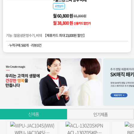
로켓설치
월 60,800 원
65,800원
월 38,800 원
신용카드 할인가
기능 : 얼음냉온정수기, 비데 【
제휴카드 최대 23,000원 할인
】
· 누적구매 : 560개
· 리뷰:0건
신제품
인기제품
WPU-JAC104S(…
ACL-130Z0SKP…
BI