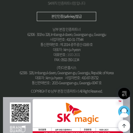
SK매직 인증파트너점 입니다
본인인증(safe-key)발급
남부 본점 인증파트너
62306 301ho 328, Imbangul-daero, Gwangsan-gu, Gwangju
사업자번호 : 410-31-77544
통신판매번호 : 제 2014-광주광산-0169 호
대표자 : kim ju hyeon
대표번호 :
1600-2631
FAX : 0502-350-1134
(주)다온홈시스
62306 328, Imbangul-daero, Gwangsan-gu, Gwangju, Republic of Korea
대표자 : kim ju hyeon 사업자번호 : 410-87-05732
통신판매번호 : 2015-Gwangsan-gu, Gwangju-0047 호
COPYRIGHT © 남부 본점 인증파트너 All Right Reserved.
가입
후기
36
최적의