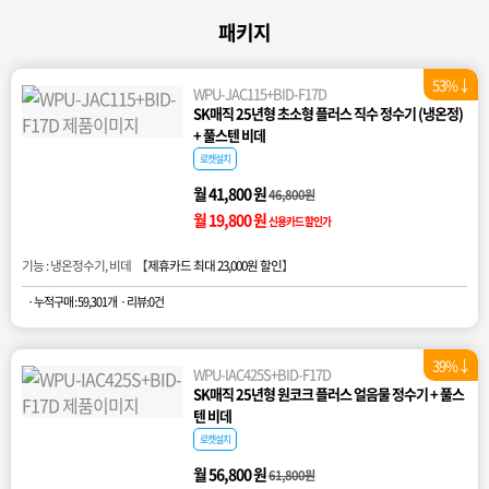
패키지
53%↓
WPU-JAC115+BID-F17D
SK매직 25년형 초소형 플러스 직수 정수기 (냉온정)
+ 풀스텐 비데
로켓설치
월 41,800 원
46,800원
월 19,800 원
신용카드 할인가
기능 : 냉온정수기, 비데 【
제휴카드 최대 23,000원 할인
】
· 누적구매 : 59,301개
· 리뷰:0건
39%↓
WPU-IAC425S+BID-F17D
SK매직 25년형 원코크 플러스 얼음물 정수기 + 풀스
텐 비데
로켓설치
월 56,800 원
61,800원