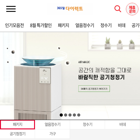
인기모음전
8월 특가할인
패키지
얼음정수기
정수기
비데
공기
패키지
얼음정수기
정수기
비데
공기청정기
가구