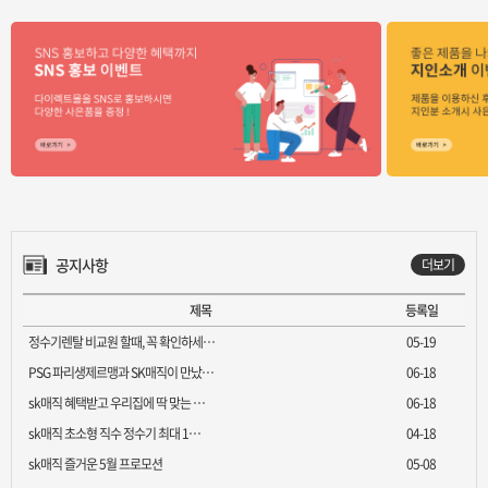
공지사항
더보기
제목
등록일
정수기렌탈 비교원 할때, 꼭 확인하세…
05-19
PSG 파리생제르맹과 SK매직이 만났…
06-18
sk매직 혜택받고 우리집에 딱 맞는 …
06-18
sk매직 초소형 직수 정수기 최대 1…
04-18
sk매직 즐거운 5월 프로모션
05-08