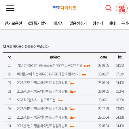
인기모음전
8월 특가할인
패키지
얼음정수기
정수기
비데
공기
31
개의 게시물이 등록되어 있습니다
no
subject
date
hit
21
가을맞이 SK매직 9월 프로모션 확인하고 렌탈하자9!
23-09-05
14,542
20
비데를 써야 하는 이유? BID-F17D과 함께 알아보기
23-08-07
17,149
19
2023년 2분기 명품백 이벤트 당첨자 발표
23-07-04
14,408
18
2023년 1분기 명품백 이벤트 당첨자 발표
23-04-05
15,244
17
SK매직 2월 타사보상 프로모션
23-02-01
16,230
16
2022년 4분기 명품백 이벤트 당첨자 발표
22-12-29
13,513
15
2022년 3분기 명품백 이벤트 당첨자 발표
22-10-04
14,378
14
2022년 2분기 명품백 이벤트 당첨자 발표
22-07-04
14,408