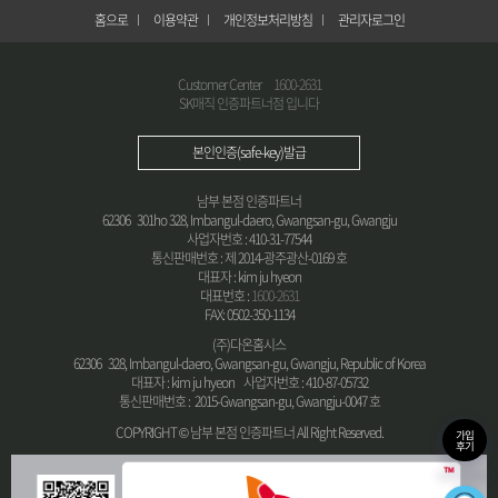
홈으로
이용약관
개인정보처리방침
관리자로그인
Customer Center
1600-2631
SK매직 인증파트너점 입니다
본인인증(safe-key)발급
남부 본점 인증파트너
62306 301ho 328, Imbangul-daero, Gwangsan-gu, Gwangju
사업자번호 : 410-31-77544
통신판매번호 : 제 2014-광주광산-0169 호
대표자 : kim ju hyeon
대표번호 :
1600-2631
FAX: 0502-350-1134
(주)다온홈시스
62306 328, Imbangul-daero, Gwangsan-gu, Gwangju, Republic of Korea
대표자 : kim ju hyeon 사업자번호 : 410-87-05732
통신판매번호 : 2015-Gwangsan-gu, Gwangju-0047 호
COPYRIGHT © 남부 본점 인증파트너 All Right Reserved.
가입
후기