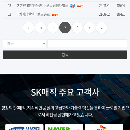
13
2022년 1분기 명품백 이벤트 당첨자 발표
22-03-31
18,644
12
T멤버십 할인 이벤트 종료
21-08-02
18,491
«
<
1
2
3
>
»
검색
SK매직 주요 고객사
생활의 SK매직, 지속적인 품질의 고급화와 기술력 혁신을 통하여 글로벌 기업으
로서 비전을 실현해가고 있습니다.